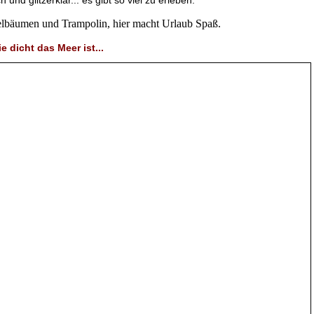
und glitzerklar... es gibt so viel zu erleben:
elbäumen und Trampolin, hier macht Urlaub Spaß.
e dicht das Meer ist...